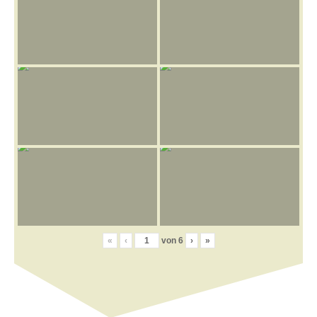
«
‹
von
6
›
»