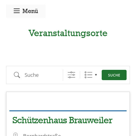
Zum
Menü
Inhalt
springen
Veranstaltungsorte
Suche
SUCHE
Schützenhaus Brauweiler
Bernhardstraße