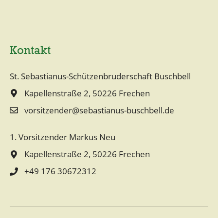
r
n
a
Kontakt
t
i
St. Sebastianus-Schützenbruderschaft Buschbell
v
Kapellenstraße 2, 50226 Frechen
e
vorsitzender@sebastianus-buschbell.de
:
1. Vorsitzender Markus Neu
Kapellenstraße 2, 50226 Frechen
+49 176 30672312