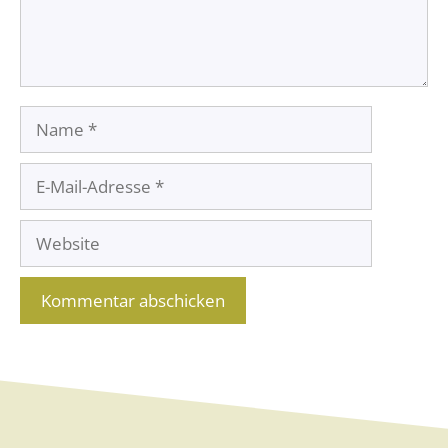
Name
E-
Mail-
Website
Adresse
A
l
t
e