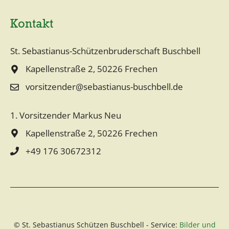
a
Kontakt
t
i
St. Sebastianus-Schützenbruderschaft Buschbell
v
Kapellenstraße 2, 50226 Frechen
e
vorsitzender@sebastianus-buschbell.de
:
1. Vorsitzender Markus Neu
Kapellenstraße 2, 50226 Frechen
+49 176 30672312
© St. Sebastianus Schützen Buschbell - Service:
Bilder und