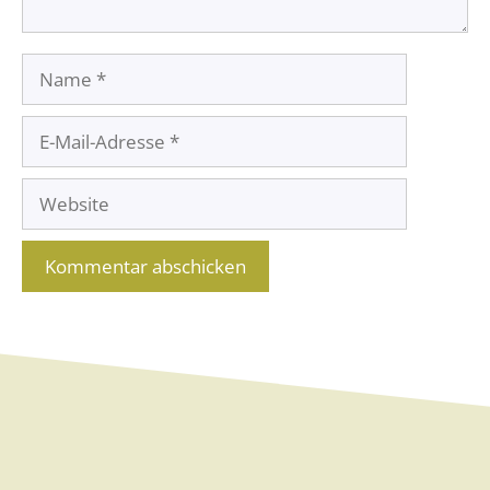
Name
E-
Mail-
Website
Adresse
A
l
t
e
r
n