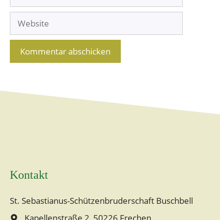
Mail-
Website
Adresse
A
l
t
e
r
n
a
Kontakt
t
i
St. Sebastianus-Schützenbruderschaft Buschbell
v
Kapellenstraße 2, 50226 Frechen