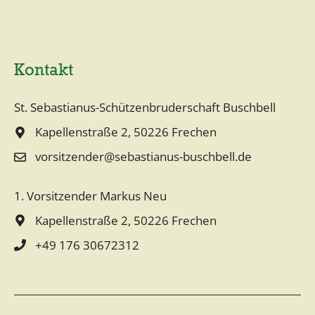
r
n
a
Kontakt
t
i
St. Sebastianus-Schützenbruderschaft Buschbell
v
Kapellenstraße 2, 50226 Frechen
e
vorsitzender@sebastianus-buschbell.de
:
1. Vorsitzender Markus Neu
Kapellenstraße 2, 50226 Frechen
+49 176 30672312