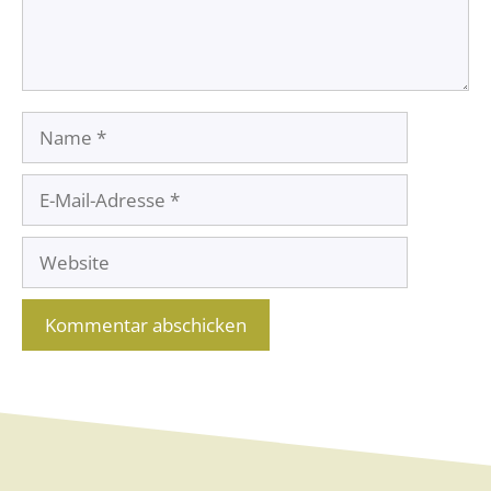
Name
E-
Mail-
Website
Adresse
A
l
t
e